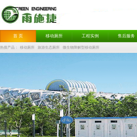
首 页
移动厕所
工程实例
售后服务
热搜产品：
移动厕所
旅游生态厕所
微生物降解型移动厕所