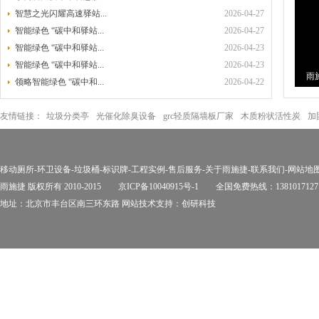
智慧之光闪耀高速驿站...
2026-04-27
智能绿色 “碳中和驿站...
2026-04-27
智能绿色 “碳中和驿站...
2026-04-23
智能绿色 “碳中和驿站...
2026-04-23
雨
领略智能绿色 “碳中和...
2026-04-22
环
友情链接：
垃圾分类亭
光催化除臭设备
grc轻质隔墙板厂家
木质粉状活性炭
加
移动厕所
-
环卫设备
-
垃圾桶
-
标识牌
-
工程实例
-
售后服务
-
关于雨施捷
-
联系我们
-
网站地
雨施捷 版权所有 2010-2015
京ICP备10040915号-1
全国免费热线：1381017127
地址：北京市丰台区南三环东路 网站技术支持：
创研科技