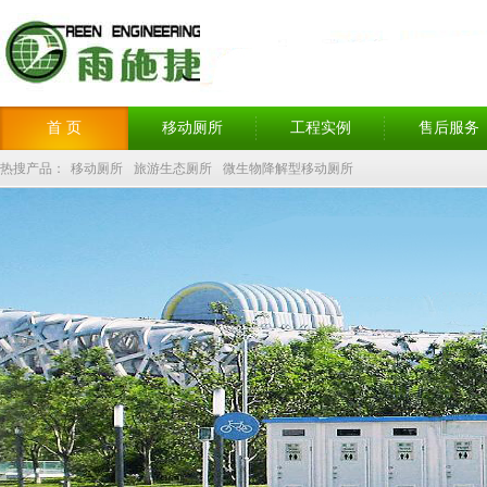
首 页
移动厕所
工程实例
售后服务
热搜产品：
移动厕所
旅游生态厕所
微生物降解型移动厕所