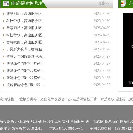
雨施捷新闻频道
更多>>
智慧厕所：高速服务区...
2026-04-30
科技带领，高速服务区...
2026-04-30
智慧厕所：高速服务区...
2026-04-29
科技带领，高速服务区...
2026-04-29
智慧赋能，高速服务区...
2026-04-28
小厕所大变革，智慧服...
2026-04-28
智慧之光闪耀高速驿站...
2026-04-27
智能绿色 “碳中和驿站...
2026-04-27
智能绿色 “碳中和驿站...
2026-04-23
智能绿色 “碳中和驿站...
2026-04-23
雨
领略智能绿色 “碳中和...
2026-04-22
环
友情链接：
垃圾分类亭
光催化除臭设备
grc轻质隔墙板厂家
木质粉状活性炭
加
移动厕所
-
环卫设备
-
垃圾桶
-
标识牌
-
工程实例
-
售后服务
-
关于雨施捷
-
联系我们
-
网站地
雨施捷 版权所有 2010-2015
京ICP备10040915号-1
全国免费热线：1381017127