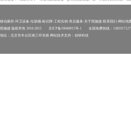
移动厕所
-
环卫设备
-
垃圾桶
-
标识牌
-
工程实例
-
售后服务
-
关于雨施捷
-
联系我们
-
网站地
雨施捷 版权所有 2010-2015
京ICP备10040915号-1
全国免费热线：1381017127
地址：北京市丰台区南三环东路 网站技术支持：
创研科技