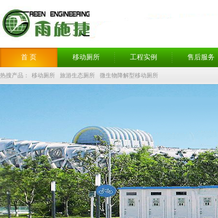
首 页
移动厕所
工程实例
售后服务
热搜产品：
移动厕所
旅游生态厕所
微生物降解型移动厕所