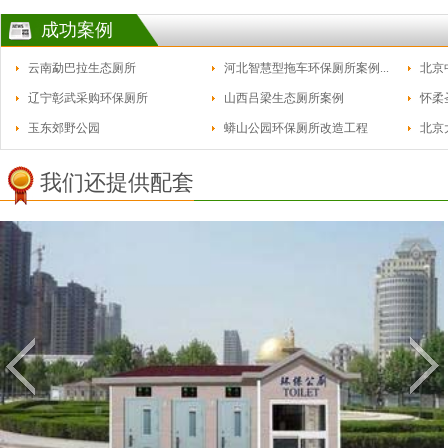
成功案例
云南勐巴拉生态厕所
河北智慧型拖车环保厕所案例...
北京
辽宁彰武采购环保厕所
山西吕梁生态厕所案例
怀柔
玉东郊野公园
蟒山公园环保厕所改造工程
北京
我们还提供配套