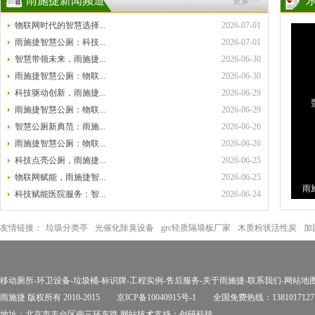
雨施捷新闻频道
更多>>
物联网时代的智慧选择...
2026-07-01
雨施捷智慧公厕：科技...
2026-07-01
智慧带领未来，雨施捷...
2026-06-30
雨施捷智慧公厕：物联...
2026-06-30
科技驱动创新，雨施捷...
2026-06-29
雨施捷智慧公厕：物联...
2026-06-29
智慧公厕新典范：雨施...
2026-06-26
雨施捷智慧公厕：物联...
2026-06-26
科技点亮公厕，雨施捷...
2026-06-25
物联网赋能，雨施捷智...
2026-06-25
雨
科技赋能医院服务：智...
2026-06-24
环
友情链接：
垃圾分类亭
光催化除臭设备
grc轻质隔墙板厂家
木质粉状活性炭
加
移动厕所
-
环卫设备
-
垃圾桶
-
标识牌
-
工程实例
-
售后服务
-
关于雨施捷
-
联系我们
-
网站地
雨施捷 版权所有 2010-2015
京ICP备10040915号-1
全国免费热线：1381017127
地址：北京市丰台区南三环东路 网站技术支持：
创研科技