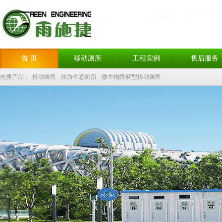
首 页
移动厕所
工程实例
售后服务
热搜产品：
移动厕所
旅游生态厕所
微生物降解型移动厕所