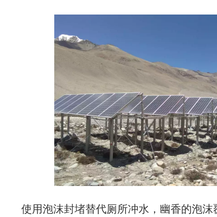
使用泡沫封堵替代厕所冲水，幽香的泡沫覆