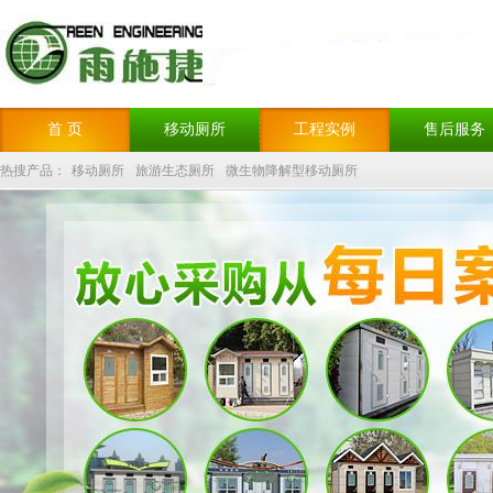
首 页
移动厕所
工程实例
售后服务
热搜产品：
移动厕所
旅游生态厕所
微生物降解型移动厕所