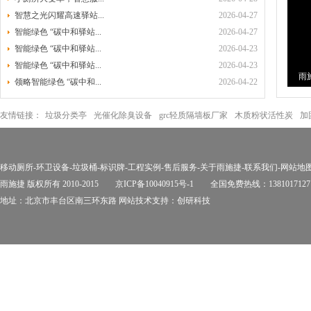
智慧之光闪耀高速驿站...
2026-04-27
智能绿色 “碳中和驿站...
2026-04-27
智能绿色 “碳中和驿站...
2026-04-23
智能绿色 “碳中和驿站...
2026-04-23
雨
领略智能绿色 “碳中和...
2026-04-22
环
友情链接：
垃圾分类亭
光催化除臭设备
grc轻质隔墙板厂家
木质粉状活性炭
加
移动厕所
-
环卫设备
-
垃圾桶
-
标识牌
-
工程实例
-
售后服务
-
关于雨施捷
-
联系我们
-
网站地
雨施捷 版权所有 2010-2015
京ICP备10040915号-1
全国免费热线：1381017127
地址：北京市丰台区南三环东路 网站技术支持：
创研科技