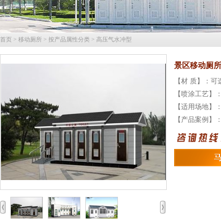
首页
>
移动厕所
>
按产品属性分类
>
高压气水冲型
景区移动厕
【材 质】：
【喷涂工艺】
【适用场地】
【产品案例】