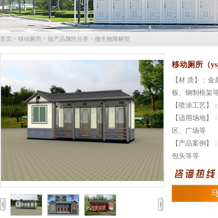
首页
>
移动厕所
>
按产品属性分类
>
微生物降解型
移动厕所（y
【材 质】：
板、钢制框架
【喷涂工艺】
【适用场地】
区、广场等
【产品案例】
包头等等