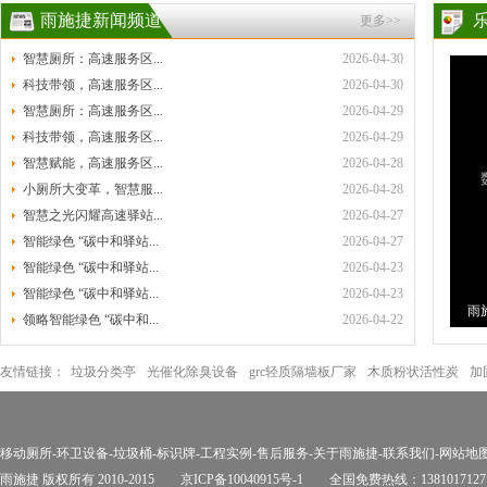
雨施捷新闻频道
更多>>
智慧厕所：高速服务区...
2026-04-30
科技带领，高速服务区...
2026-04-30
智慧厕所：高速服务区...
2026-04-29
科技带领，高速服务区...
2026-04-29
智慧赋能，高速服务区...
2026-04-28
小厕所大变革，智慧服...
2026-04-28
智慧之光闪耀高速驿站...
2026-04-27
智能绿色 “碳中和驿站...
2026-04-27
智能绿色 “碳中和驿站...
2026-04-23
智能绿色 “碳中和驿站...
2026-04-23
雨
领略智能绿色 “碳中和...
2026-04-22
环
友情链接：
垃圾分类亭
光催化除臭设备
grc轻质隔墙板厂家
木质粉状活性炭
加
移动厕所
-
环卫设备
-
垃圾桶
-
标识牌
-
工程实例
-
售后服务
-
关于雨施捷
-
联系我们
-
网站地
雨施捷 版权所有 2010-2015
京ICP备10040915号-1
全国免费热线：1381017127