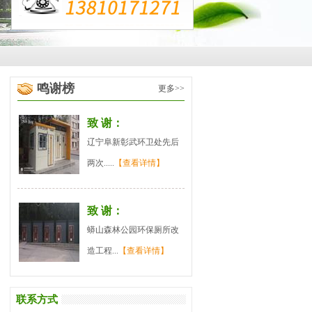
鸣谢榜
更多>>
致 谢：
辽宁阜新彰武环卫处先后
两次.....
【查看详情】
致 谢：
蟒山森林公园环保厕所改
造工程...
【查看详情】
联系方式