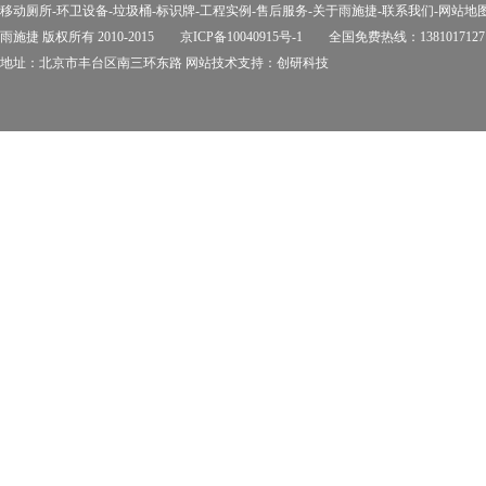
移动厕所
-
环卫设备
-
垃圾桶
-
标识牌
-
工程实例
-
售后服务
-
关于雨施捷
-
联系我们
-
网站地
雨施捷 版权所有 2010-2015
京ICP备10040915号-1
全国免费热线：1381017127
地址：北京市丰台区南三环东路 网站技术支持：
创研科技