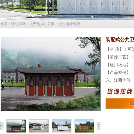
首页
>
移动厕所
>
按产品属性分类
>
微生物降解型
装配式公共
【材 质】：
【喷涂工艺】
【适用场地】
【产品案例】
东、江西等等