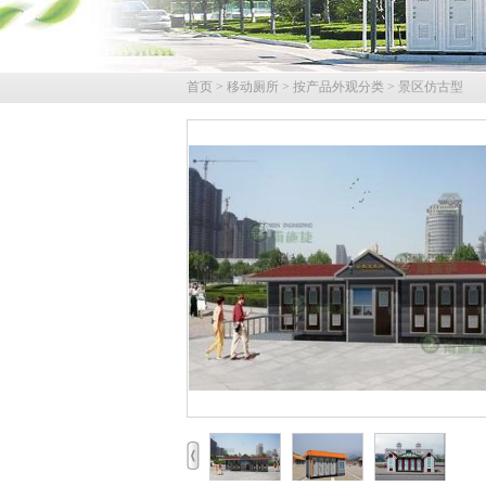
首页
>
移动厕所
>
按产品外观分类
>
景区仿古型