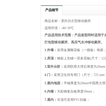
产品细节
商品名称：景区仿古型移动厕所
适用环境：-40~50℃
产品适用技术范围：
产品造型同时适用于
打包型移动厕所、高压气水冲移动厕所。
1.外墙：
采用金属雕花板（一级板）饰面； 金属
2.房顶：
钢架上先铺一层多层板(尺寸：1220 
3.室外台阶：
采用防滑大理石厚度为20mm
4.门：
采用卫生间专用门（尺寸：725 mm *18
5.屋内地面：
平铺厚度为20mm中国黑大
6.内墙：
为彩钢复合板厚度50mm；
7.屋内：
吊顶可采用PVC扣板；