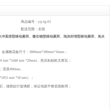
商品编号：ysj-fg-03
配送范围：全国
水冲直排型移动厕所、微生物型移动厕所、泡沫封堵型移动厕所、免水
雕花板尺寸：3800mm*380mm*16mm；
mm *2440 mm *20mm)，然后粘贴欧文斯瓦；
；宽度400mm。
55 mm *50 mm）；
理石，缝隙处打玻璃胶，保证地面平整坚固耐用；