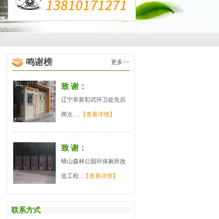
鸣谢榜
更多>>
致 谢：
辽宁阜新彰武环卫处先后
两次.....
【查看详情】
致 谢：
蟒山森林公园环保厕所改
造工程...
【查看详情】
联系方式